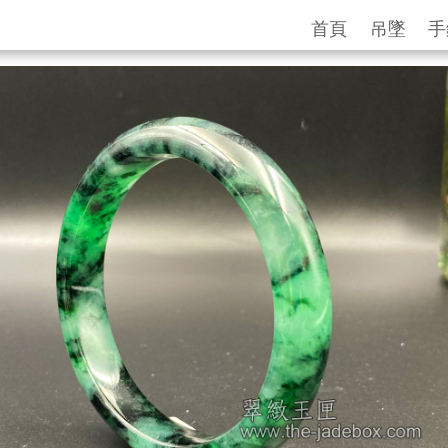
首頁
吊墜
手