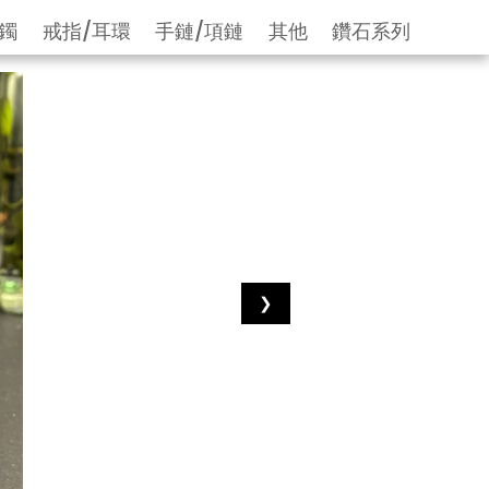
鐲
戒指/耳環
手鏈/項鏈
其他
鑽石系列
❯