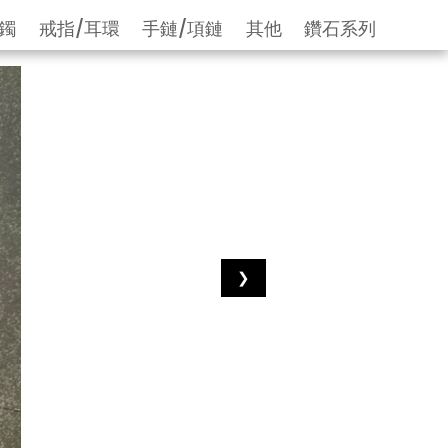
鐲
戒指/耳環
手鏈/項鏈
其他
鑽石系列
❯