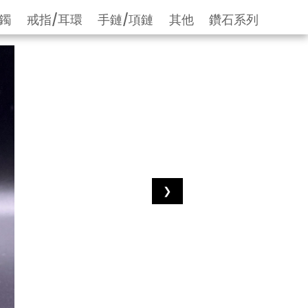
鐲
戒指/耳環
手鏈/項鏈
其他
鑽石系列
❯