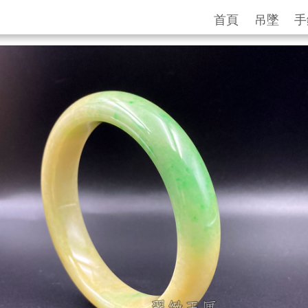
首頁
吊墜
手