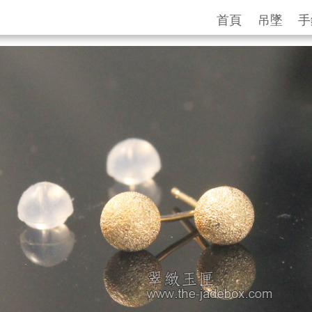
首頁
吊墜
手