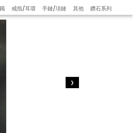
鐲
戒指/耳環
手鏈/項鏈
其他
鑽石系列
❯