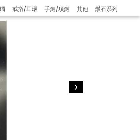
鐲
戒指/耳環
手鏈/項鏈
其他
鑽石系列
❯