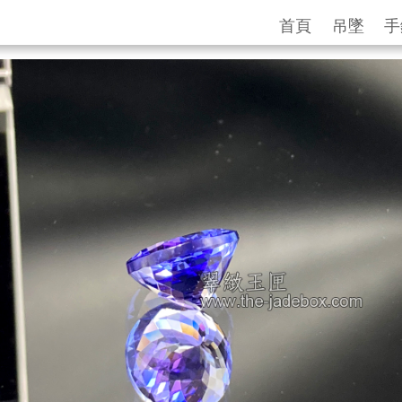
首頁
吊墜
手